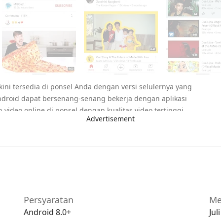
kini tersedia di ponsel Anda dengan versi selulernya yang
droid dapat bersenang-senang bekerja dengan aplikasi
ideo online di ponsel dengan kualitas video tertinggi
Advertisement
ermasuk game, mode, kecantikan, pembelajaran, dan
men hiburan dan pendidikan uniknya sendiri untuk
 menjelajahi daftar tontonan yang direkomendasikan
referensi Anda. Atau coba cari video tertentu
i mobile YouTube yang berguna akan memastikan bahwa
nline favorit Anda tanpa masalah.
Persyaratan
Me
Android 8.0+
Jul
ang berguna ini dan semua fiturnya yang luar biasa dengan