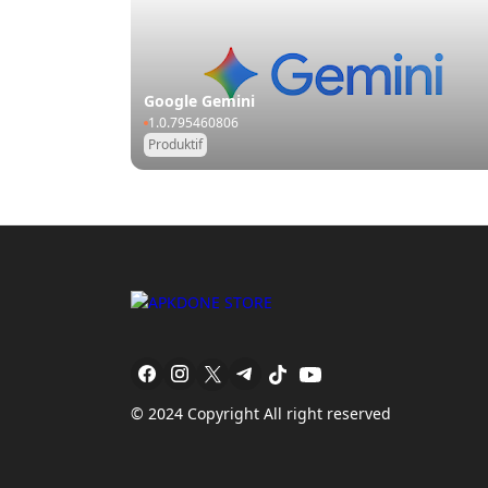
Atau Anda dapat menyukai video tertentu untuk 
atau jenis konten tertentu yang Anda minati. Car
Perpustakaan untuk menelusuri jam tangan baru 
Google Gemini
Tonton video dengan komunitas YouTub
1.0.795460806
Jika tertarik, kini Anda bisa lebih asyik menon
Produktif
lain di platform. Di sini, Anda dapat dengan m
Bagian Komentar dari video atau streaming lan
lainnya dari pembuat konten favorit Anda untu
dan interaksi online yang menarik akan membua
mengasyikkan, Anda dapat mengetahui pendapa
Kontrol preferensi video keluarga Anda
Untuk membuat aplikasi lebih sesuai untuk dig
mengontrol preferensi video keluarga Anda. I
karena anak-anak dapat melihat banyak video ya
membedakannya. Oleh karena itu, dengan aplik
© 2024 Copyright All right reserved
menyesuaikan apa yang Anda ingin keluarga A
aplikasi YouTube Kid untuk memfilter semua kon