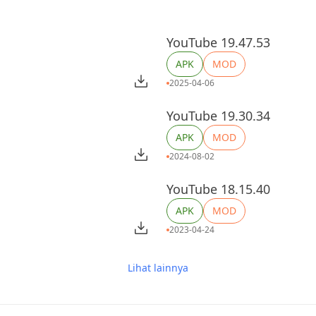
yang luar biasa, Anda dapat dengan mudah mengambilnya
a awal apa pun. Aplikasi gratis dan dapat diakses akan
YouTube 19.47.53
unakan. Perlu diingat bahwa aplikasi masih
APK
MOD
rga premium jika ingin membuka kunci aplikasi lengkap.
2025-04-06
uTube akan memerlukan izin akses tertentu, terutama akses
ungsi dengan baik. Jadi pastikan untuk
YouTube 19.30.34
i aplikasi pertama kalinya dan memberikannya izin
APK
MOD
2024-08-02
droid Anda ke versi firmware terbaru untuk
eluler. Selain itu, Anda juga dapat mengaktifkan fitur
YouTube 18.15.40
menikmati pengalaman dalam aplikasi yang lebih
APK
MOD
2023-04-24
gkinkan untuk menonton video tanpa registrasi, Anda
Anda untuk mengaktifkan semua fitur yang
Lihat lainnya
n Anda.