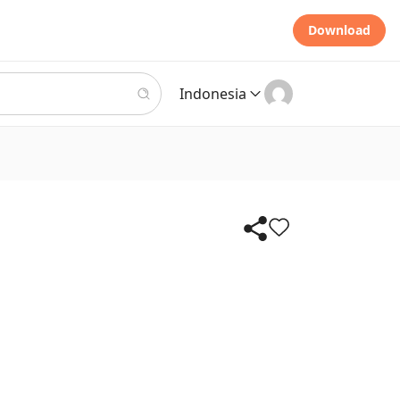
Download
Indonesia