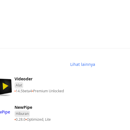
Lihat lainnya
Videoder
Alat
14.5beta4
Premium Unlocked
NewPipe
Hiburan
0.28.0
Optimized, Lite