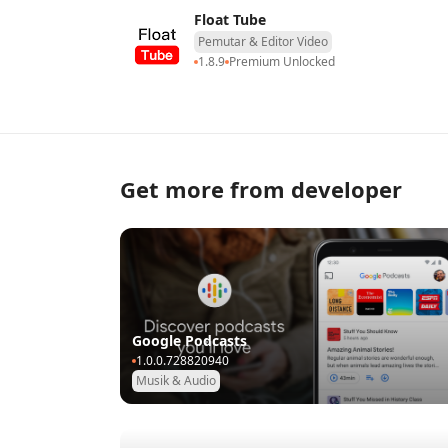
Jika tertarik, Anda dapat menjelajahi perpusta
Float Tube
video berbeda yang diunggah selama bertahun-
Pemutar & Editor Video
profesional.
1.8.9
Premium Unlocked
Cari video dalam berbagai kategori, termasuk Tr
dan banyak lainnya. Atau telusuri berbagai gen
banyak lainnya. Semuanya akan memastikan ba
untuk ditonton dan dinikmati.
Get more from developer
Plus, aplikasi ini juga mempelajari opsi pencar
konten terbaik untuk Anda tonton. Jangan ragu
tren dari seluruh dunia dan untuk lokasi spesifi
Banyak opsi untuk mempersonalisasi pr
Jika tertarik, Anda dapat dengan mudah menyes
sangat memudahkan pengguna Android untuk mem
Google Podcasts
rekomendasinya.
1.0.0.728820940
Musik & Audio
Di sini, Anda dapat mulai dengan berlangganan
berbeda. Sekarang, Anda akan diperkenalkan den
mengaktifkan notifikasi untuk video ini.