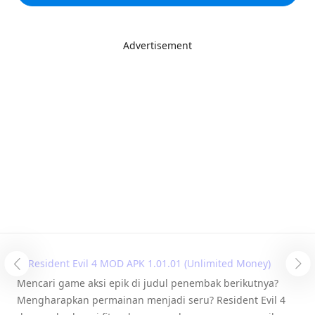
Advertisement
Mencari game aksi epik di judul penembak berikutnya?
Mengharapkan permainan menjadi seru? Resident Evil 4