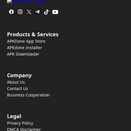
hanya untuk mengulang adegan-adegan tertentu yang
gagal.
Nikmati banyak acara waktu cepat dan adegan
potongan yang menarik
Products & Services
Selain itu, untuk memungkinkan gamer Android untuk
APKDone App Store
lebih terlibat dengan cerita dan kemajuan dalam game,
APKdone Installer
Resident Evil 4 memang menampilkan banyak acara waktu
APK Downloader
cepat (QTE) yang akan melibatkan Anda ke dalam
gameplay. Sekaligusnya, cutscene yang imersif dan indah
dengan grafis yang sangat ditingkatkan juga akan
Company
membuat game ini menjadi lebih istimewa. Di sini, Anda
About Us
benar-benar dapat terlibat dalam cerita dengan banyak
Contact Us
progresi yang seru. Banyak QTE akan datang dengan
Business Cooperation
keputusan dan eksekusi sepersekian detik yang perlu Anda
sempurnakan sebelum dihantam oleh musuh. Ini akan
membuat Anda tetap terhubung dengan permainan dan
Legal
menikmati aksi sepenuhnya.
Privacy Policy
Benar-benar terlibat dalam misi pengawalan
DMCA Disclaimer